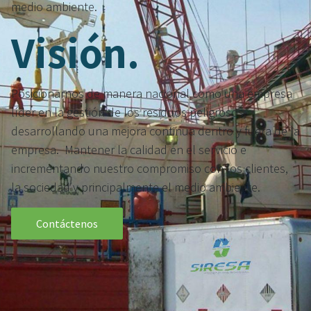
medio ambiente.
Visión.
Posicionarnos de manera nacional como una empresa
líder en la gestión de los residuos peligrosos,
desarrollando una mejora continua dentro y fuera de la
empresa. Mantener la calidad en el servicio e
incrementando nuestro compromiso con los clientes,
la sociedad y principalmente el medio ambiente.
Contáctenos